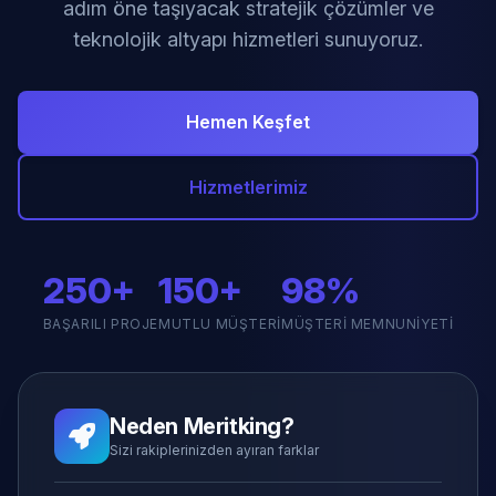
adım öne taşıyacak stratejik çözümler ve
teknolojik altyapı hizmetleri sunuyoruz.
Hemen Keşfet
Hizmetlerimiz
250+
150+
98%
BAŞARILI PROJE
MUTLU MÜŞTERI
MÜŞTERI MEMNUNIYETI
Neden Meritking?
Sizi rakiplerinizden ayıran farklar