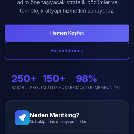
adım öne taşıyacak stratejik çözümler ve
teknolojik altyapı hizmetleri sunuyoruz.
Hemen Keşfet
Hizmetlerimiz
250+
150+
98%
BAŞARILI PROJE
MUTLU MÜŞTERI
MÜŞTERI MEMNUNIYETI
Neden Meritking?
Sizi rakiplerinizden ayıran farklar