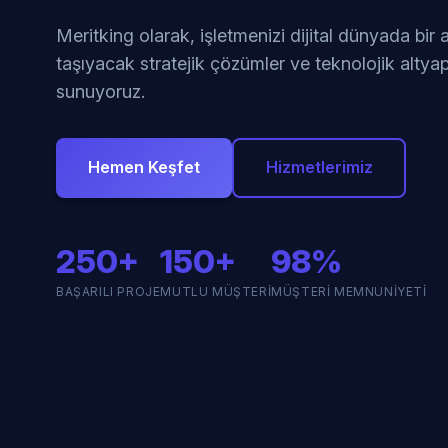
Meritking olarak, işletmenizi dijital dünyada bir
taşıyacak stratejik çözümler ve teknolojik altyap
sunuyoruz.
Hemen Keşfet
Hizmetlerimiz
250+
150+
98%
BAŞARILI PROJE
MUTLU MÜŞTERI
MÜŞTERI MEMNUNIYETI