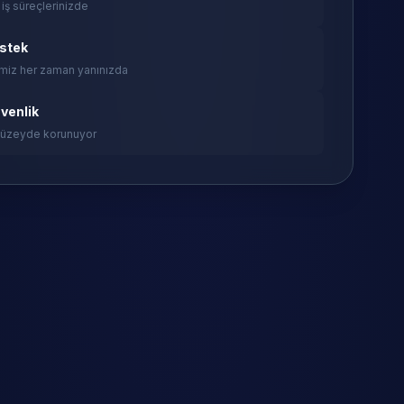
 iş süreçlerinizde
estek
miz her zaman yanınızda
venlik
 düzeyde korunuyor