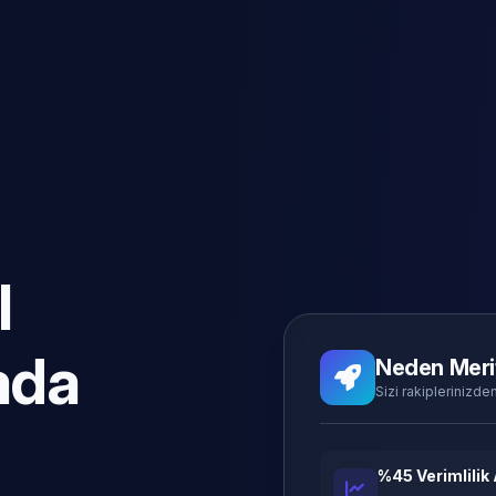
l
ada
Neden Meri
Sizi rakiplerinizden
%45 Verimlilik 