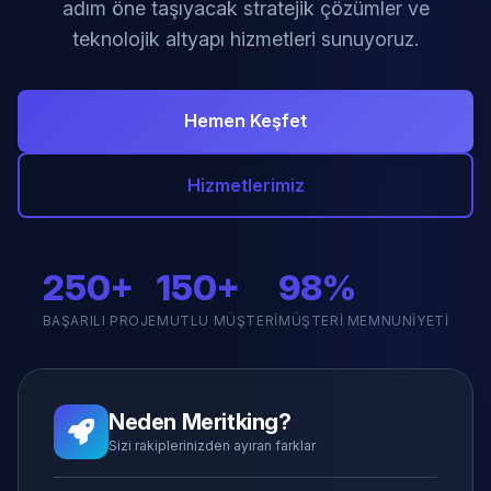
adım öne taşıyacak stratejik çözümler ve
teknolojik altyapı hizmetleri sunuyoruz.
Hemen Keşfet
Hizmetlerimiz
250+
150+
98%
BAŞARILI PROJE
MUTLU MÜŞTERI
MÜŞTERI MEMNUNIYETI
Neden Meritking?
Sizi rakiplerinizden ayıran farklar