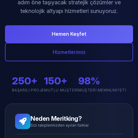
adım öne taşıyacak stratejik çözümler ve
teknolojik altyapı hizmetleri sunuyoruz.
Hemen Keşfet
Hizmetlerimiz
250+
150+
98%
BAŞARILI PROJE
MUTLU MÜŞTERI
MÜŞTERI MEMNUNIYETI
Neden Meritking?
Sizi rakiplerinizden ayıran farklar