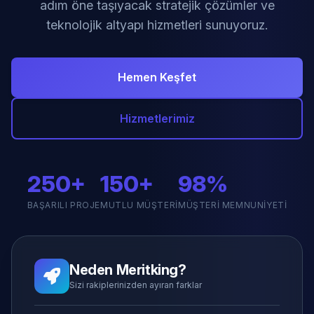
adım öne taşıyacak stratejik çözümler ve
teknolojik altyapı hizmetleri sunuyoruz.
Hemen Keşfet
Hizmetlerimiz
250+
150+
98%
BAŞARILI PROJE
MUTLU MÜŞTERI
MÜŞTERI MEMNUNIYETI
Neden Meritking?
Sizi rakiplerinizden ayıran farklar