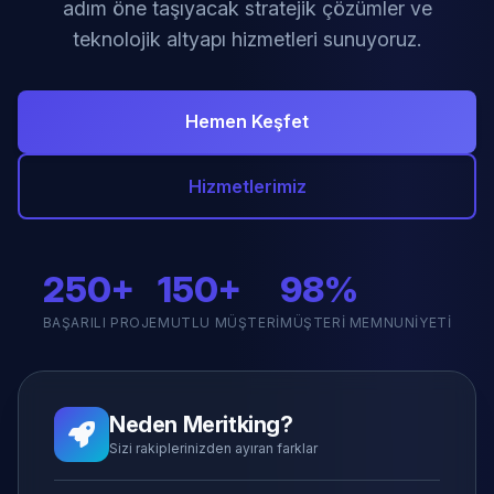
adım öne taşıyacak stratejik çözümler ve
teknolojik altyapı hizmetleri sunuyoruz.
Hemen Keşfet
Hizmetlerimiz
250+
150+
98%
BAŞARILI PROJE
MUTLU MÜŞTERI
MÜŞTERI MEMNUNIYETI
Neden Meritking?
Sizi rakiplerinizden ayıran farklar