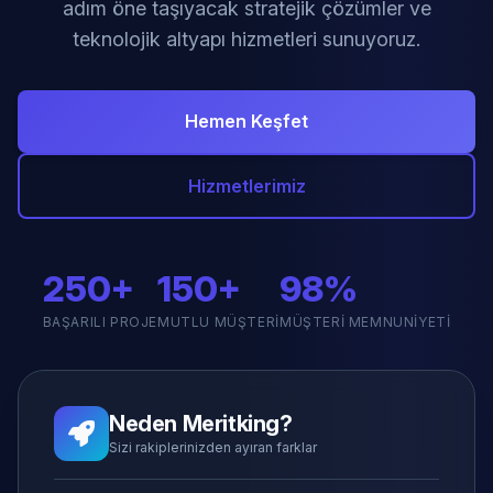
adım öne taşıyacak stratejik çözümler ve
teknolojik altyapı hizmetleri sunuyoruz.
Hemen Keşfet
Hizmetlerimiz
250+
150+
98%
BAŞARILI PROJE
MUTLU MÜŞTERI
MÜŞTERI MEMNUNIYETI
Neden Meritking?
Sizi rakiplerinizden ayıran farklar