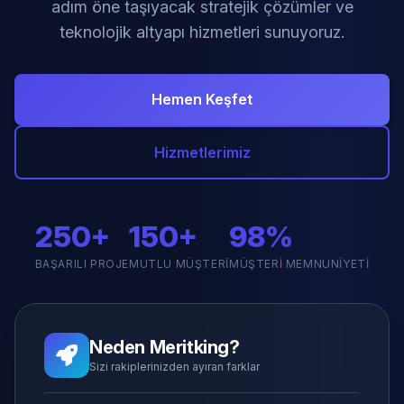
adım öne taşıyacak stratejik çözümler ve
teknolojik altyapı hizmetleri sunuyoruz.
Hemen Keşfet
Hizmetlerimiz
250+
150+
98%
BAŞARILI PROJE
MUTLU MÜŞTERI
MÜŞTERI MEMNUNIYETI
Neden Meritking?
Sizi rakiplerinizden ayıran farklar