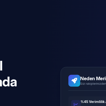
l
ada
Neden Meri
Sizi rakiplerinizden
%45 Verimlilik 