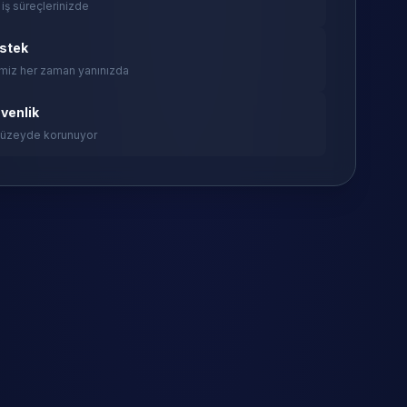
 iş süreçlerinizde
estek
miz her zaman yanınızda
venlik
 düzeyde korunuyor