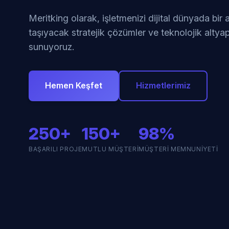
Meritking olarak, işletmenizi dijital dünyada bir
taşıyacak stratejik çözümler ve teknolojik altyap
sunuyoruz.
Hemen Keşfet
Hizmetlerimiz
250+
150+
98%
BAŞARILI PROJE
MUTLU MÜŞTERI
MÜŞTERI MEMNUNIYETI