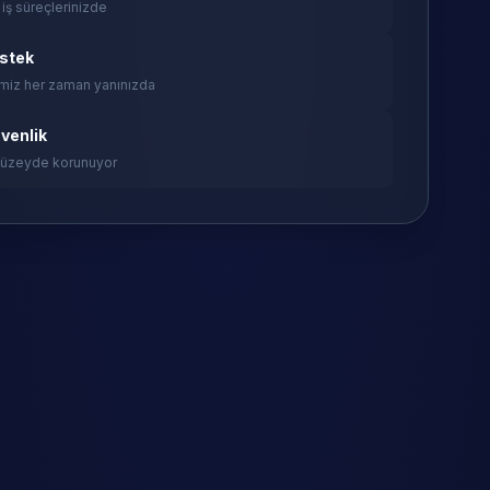
 iş süreçlerinizde
estek
miz her zaman yanınızda
venlik
 düzeyde korunuyor