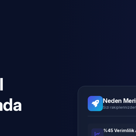
l
ada
Neden Meri
Sizi rakiplerinizden
%45 Verimlilik 