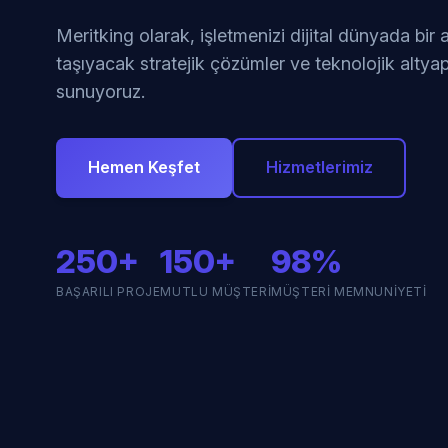
Meritking olarak, işletmenizi dijital dünyada bir
taşıyacak stratejik çözümler ve teknolojik altyap
sunuyoruz.
Hemen Keşfet
Hizmetlerimiz
250+
150+
98%
BAŞARILI PROJE
MUTLU MÜŞTERI
MÜŞTERI MEMNUNIYETI