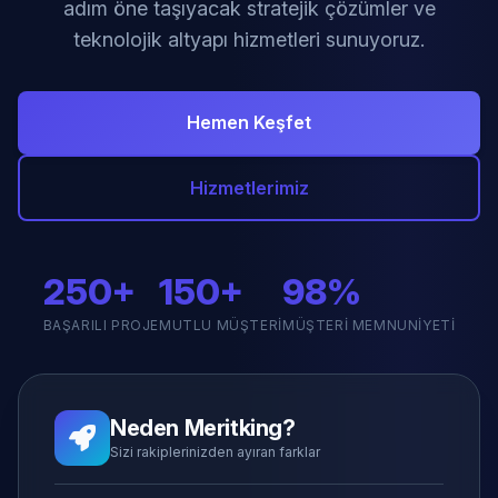
adım öne taşıyacak stratejik çözümler ve
teknolojik altyapı hizmetleri sunuyoruz.
Hemen Keşfet
Hizmetlerimiz
250+
150+
98%
BAŞARILI PROJE
MUTLU MÜŞTERI
MÜŞTERI MEMNUNIYETI
Neden Meritking?
Sizi rakiplerinizden ayıran farklar