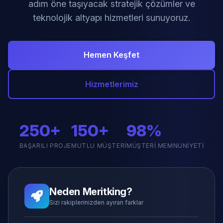
adım öne taşıyacak stratejik çözümler ve
teknolojik altyapı hizmetleri sunuyoruz.
Hemen Keşfet
Hizmetlerimiz
250+
150+
98%
BAŞARILI PROJE
MUTLU MÜŞTERI
MÜŞTERI MEMNUNIYETI
Neden Meritking?
Sizi rakiplerinizden ayıran farklar