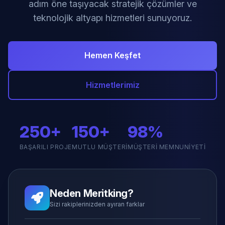
adım öne taşıyacak stratejik çözümler ve
teknolojik altyapı hizmetleri sunuyoruz.
Hemen Keşfet
Hizmetlerimiz
250+
150+
98%
BAŞARILI PROJE
MUTLU MÜŞTERI
MÜŞTERI MEMNUNIYETI
Neden Meritking?
Sizi rakiplerinizden ayıran farklar