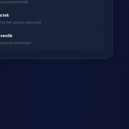
 iş süreçlerinizde
estek
miz her zaman yanınızda
venlik
 düzeyde korunuyor