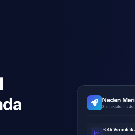
l
ada
Neden Meri
Sizi rakiplerinizden
%45 Verimlilik 