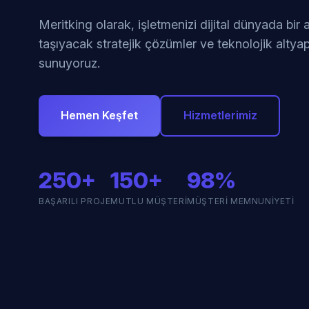
Meritking olarak, işletmenizi dijital dünyada bir
taşıyacak stratejik çözümler ve teknolojik altyap
sunuyoruz.
Hemen Keşfet
Hizmetlerimiz
250+
150+
98%
BAŞARILI PROJE
MUTLU MÜŞTERI
MÜŞTERI MEMNUNIYETI