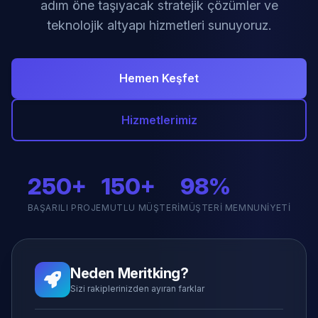
adım öne taşıyacak stratejik çözümler ve
teknolojik altyapı hizmetleri sunuyoruz.
Hemen Keşfet
Hizmetlerimiz
250+
150+
98%
BAŞARILI PROJE
MUTLU MÜŞTERI
MÜŞTERI MEMNUNIYETI
Neden Meritking?
Sizi rakiplerinizden ayıran farklar