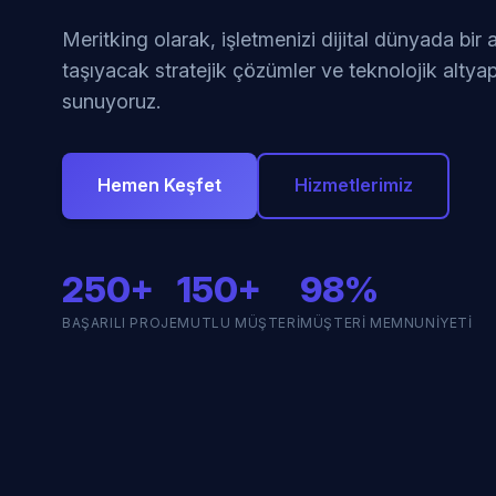
Meritking olarak, işletmenizi dijital dünyada bir
taşıyacak stratejik çözümler ve teknolojik altyap
sunuyoruz.
Hemen Keşfet
Hizmetlerimiz
250+
150+
98%
BAŞARILI PROJE
MUTLU MÜŞTERI
MÜŞTERI MEMNUNIYETI