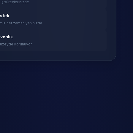
 iş süreçlerinizde
estek
miz her zaman yanınızda
venlik
 düzeyde korunuyor