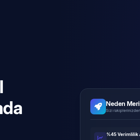
l
ada
Neden Meri
Sizi rakiplerinizden
%45 Verimlilik 