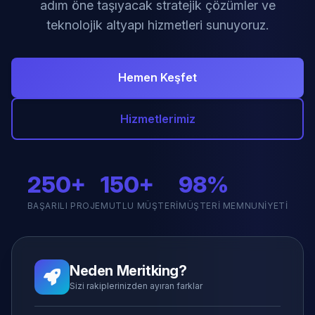
adım öne taşıyacak stratejik çözümler ve
teknolojik altyapı hizmetleri sunuyoruz.
Hemen Keşfet
Hizmetlerimiz
250+
150+
98%
BAŞARILI PROJE
MUTLU MÜŞTERI
MÜŞTERI MEMNUNIYETI
Neden Meritking?
Sizi rakiplerinizden ayıran farklar