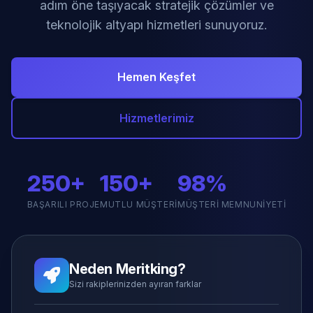
adım öne taşıyacak stratejik çözümler ve
teknolojik altyapı hizmetleri sunuyoruz.
Hemen Keşfet
Hizmetlerimiz
250+
150+
98%
BAŞARILI PROJE
MUTLU MÜŞTERI
MÜŞTERI MEMNUNIYETI
Neden Meritking?
Sizi rakiplerinizden ayıran farklar