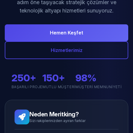
adım öne taşıyacak stratejik çözümler ve
teknolojik altyapı hizmetleri sunuyoruz.
Hemen Keşfet
Hizmetlerimiz
250+
150+
98%
BAŞARILI PROJE
MUTLU MÜŞTERI
MÜŞTERI MEMNUNIYETI
Neden Meritking?
Sizi rakiplerinizden ayıran farklar