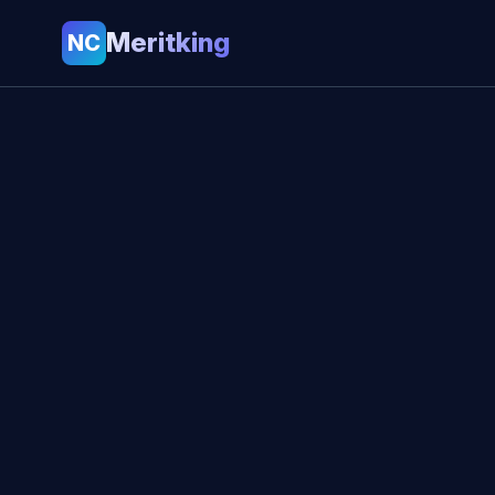
Meritking
NC