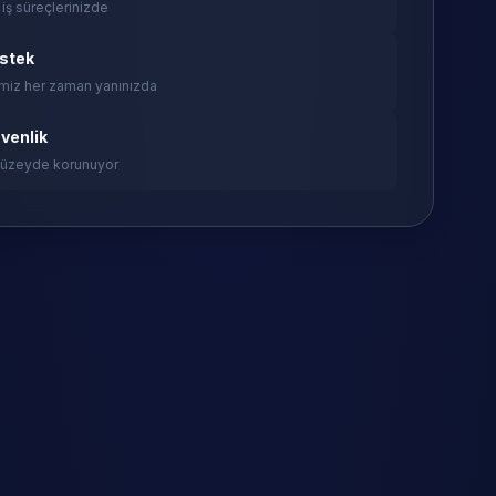
 iş süreçlerinizde
estek
miz her zaman yanınızda
venlik
 düzeyde korunuyor