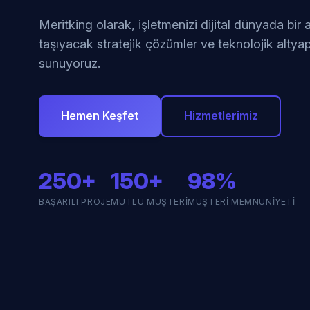
Meritking olarak, işletmenizi dijital dünyada bir
taşıyacak stratejik çözümler ve teknolojik altyap
sunuyoruz.
Hemen Keşfet
Hizmetlerimiz
250+
150+
98%
BAŞARILI PROJE
MUTLU MÜŞTERI
MÜŞTERI MEMNUNIYETI