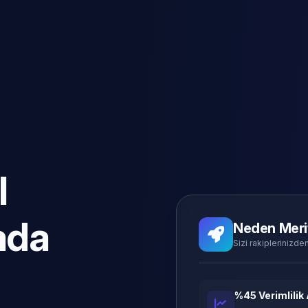
l
ada
Neden Meri
Sizi rakiplerinizden
%45 Verimlilik 