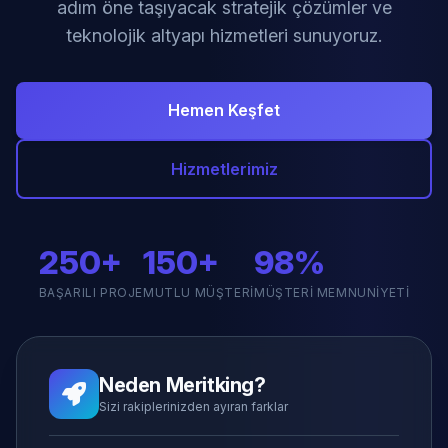
adım öne taşıyacak stratejik çözümler ve
teknolojik altyapı hizmetleri sunuyoruz.
Hemen Keşfet
Hizmetlerimiz
250+
150+
98%
BAŞARILI PROJE
MUTLU MÜŞTERI
MÜŞTERI MEMNUNIYETI
Neden Meritking?
Sizi rakiplerinizden ayıran farklar