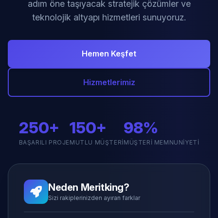
adım öne taşıyacak stratejik çözümler ve
teknolojik altyapı hizmetleri sunuyoruz.
Hemen Keşfet
Hizmetlerimiz
250+
150+
98%
BAŞARILI PROJE
MUTLU MÜŞTERI
MÜŞTERI MEMNUNIYETI
Neden Meritking?
Sizi rakiplerinizden ayıran farklar