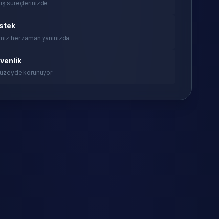
 iş süreçlerinizde
estek
miz her zaman yanınızda
venlik
 düzeyde korunuyor