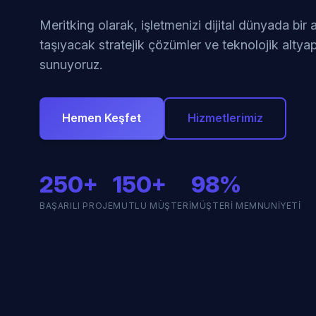
Meritking olarak, işletmenizi dijital dünyada bir
taşıyacak stratejik çözümler ve teknolojik altyap
sunuyoruz.
Hemen Keşfet
Hizmetlerimiz
250+
150+
98%
BAŞARILI PROJE
MUTLU MÜŞTERI
MÜŞTERI MEMNUNIYETI