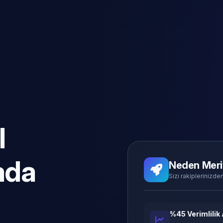
l
ada
Neden Meri
Sizi rakiplerinizden
%45 Verimlilik 