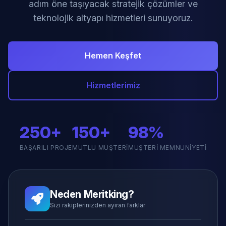
adım öne taşıyacak stratejik çözümler ve
teknolojik altyapı hizmetleri sunuyoruz.
Hemen Keşfet
Hizmetlerimiz
250+
150+
98%
BAŞARILI PROJE
MUTLU MÜŞTERI
MÜŞTERI MEMNUNIYETI
Neden Meritking?
Sizi rakiplerinizden ayıran farklar