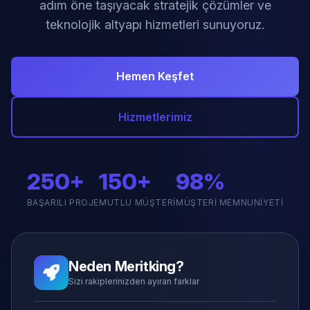
adım öne taşıyacak stratejik çözümler ve
teknolojik altyapı hizmetleri sunuyoruz.
Hemen Keşfet
Hizmetlerimiz
250+
150+
98%
BAŞARILI PROJE
MUTLU MÜŞTERI
MÜŞTERI MEMNUNIYETI
Neden Meritking?
Sizi rakiplerinizden ayıran farklar