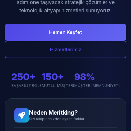
adım öne taşıyacak stratejik çözümler ve
teknolojik altyapı hizmetleri sunuyoruz.
Hemen Keşfet
Hizmetlerimiz
250+
150+
98%
BAŞARILI PROJE
MUTLU MÜŞTERI
MÜŞTERI MEMNUNIYETI
Neden Meritking?
Sizi rakiplerinizden ayıran farklar