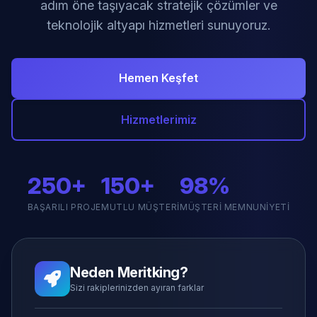
adım öne taşıyacak stratejik çözümler ve
teknolojik altyapı hizmetleri sunuyoruz.
Hemen Keşfet
Hizmetlerimiz
250+
150+
98%
BAŞARILI PROJE
MUTLU MÜŞTERI
MÜŞTERI MEMNUNIYETI
Neden Meritking?
Sizi rakiplerinizden ayıran farklar