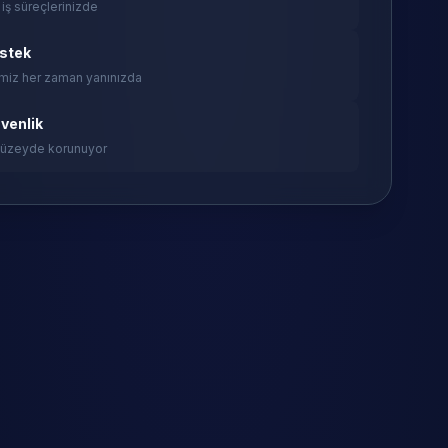
 iş süreçlerinizde
estek
miz her zaman yanınızda
venlik
 düzeyde korunuyor