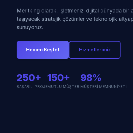
Meritking olarak, işletmenizi dijital dünyada bir
taşıyacak stratejik çözümler ve teknolojik altyap
sunuyoruz.
Hemen Keşfet
Hizmetlerimiz
250+
150+
98%
BAŞARILI PROJE
MUTLU MÜŞTERI
MÜŞTERI MEMNUNIYETI