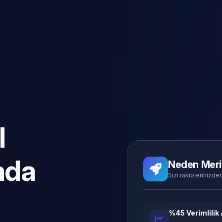
l
ada
Neden Meri
Sizi rakiplerinizden
%45 Verimlilik 