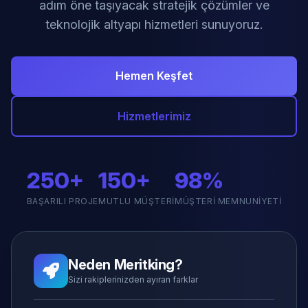
adım öne taşıyacak stratejik çözümler ve
teknolojik altyapı hizmetleri sunuyoruz.
Hemen Keşfet
Hizmetlerimiz
250+
150+
98%
BAŞARILI PROJE
MUTLU MÜŞTERI
MÜŞTERI MEMNUNIYETI
Neden Meritking?
Sizi rakiplerinizden ayıran farklar