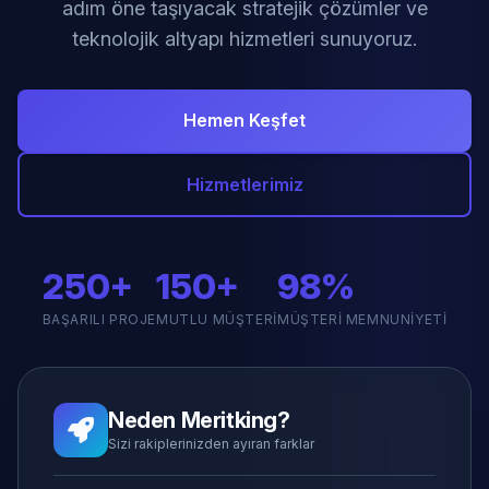
adım öne taşıyacak stratejik çözümler ve
teknolojik altyapı hizmetleri sunuyoruz.
Hemen Keşfet
Hizmetlerimiz
250+
150+
98%
BAŞARILI PROJE
MUTLU MÜŞTERI
MÜŞTERI MEMNUNIYETI
Neden Meritking?
Sizi rakiplerinizden ayıran farklar