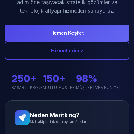
adım öne taşıyacak stratejik çözümler ve
teknolojik altyapı hizmetleri sunuyoruz.
Hemen Keşfet
Hizmetlerimiz
250+
150+
98%
BAŞARILI PROJE
MUTLU MÜŞTERI
MÜŞTERI MEMNUNIYETI
Neden Meritking?
Sizi rakiplerinizden ayıran farklar