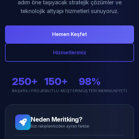
adım öne taşıyacak stratejik çözümler ve
teknolojik altyapı hizmetleri sunuyoruz.
Hemen Keşfet
Hizmetlerimiz
250+
150+
98%
BAŞARILI PROJE
MUTLU MÜŞTERI
MÜŞTERI MEMNUNIYETI
Neden Meritking?
Sizi rakiplerinizden ayıran farklar