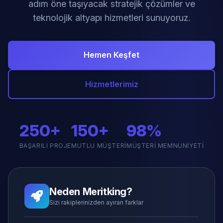
adım öne taşıyacak stratejik çözümler ve
teknolojik altyapı hizmetleri sunuyoruz.
Hemen Keşfet
Hizmetlerimiz
250+
150+
98%
BAŞARILI PROJE
MUTLU MÜŞTERI
MÜŞTERI MEMNUNIYETI
Neden Meritking?
Sizi rakiplerinizden ayıran farklar