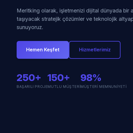
Meritking olarak, işletmenizi dijital dünyada bir
taşıyacak stratejik çözümler ve teknolojik altyap
sunuyoruz.
Hemen Keşfet
Hizmetlerimiz
250+
150+
98%
BAŞARILI PROJE
MUTLU MÜŞTERI
MÜŞTERI MEMNUNIYETI