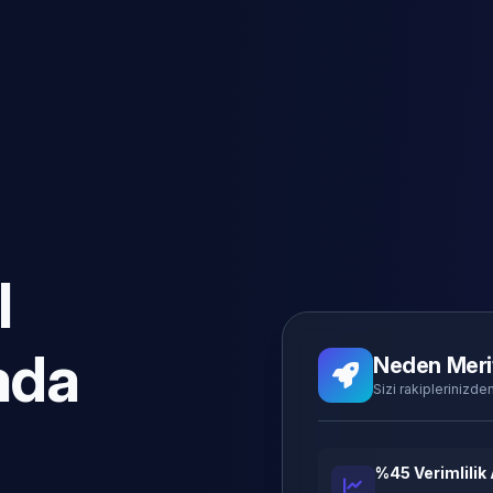
l
ada
Neden Meri
Sizi rakiplerinizden
%45 Verimlilik 