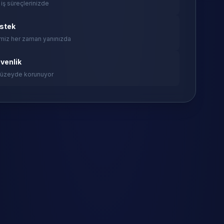
 iş süreçlerinizde
estek
miz her zaman yanınızda
venlik
 düzeyde korunuyor