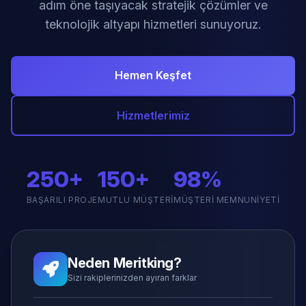
adım öne taşıyacak stratejik çözümler ve
teknolojik altyapı hizmetleri sunuyoruz.
Hemen Keşfet
Hizmetlerimiz
250+
150+
98%
BAŞARILI PROJE
MUTLU MÜŞTERI
MÜŞTERI MEMNUNIYETI
Neden Meritking?
Sizi rakiplerinizden ayıran farklar