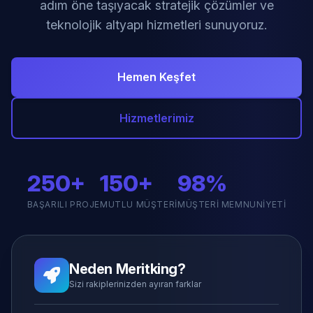
adım öne taşıyacak stratejik çözümler ve
teknolojik altyapı hizmetleri sunuyoruz.
Hemen Keşfet
Hizmetlerimiz
250+
150+
98%
BAŞARILI PROJE
MUTLU MÜŞTERI
MÜŞTERI MEMNUNIYETI
Neden Meritking?
Sizi rakiplerinizden ayıran farklar