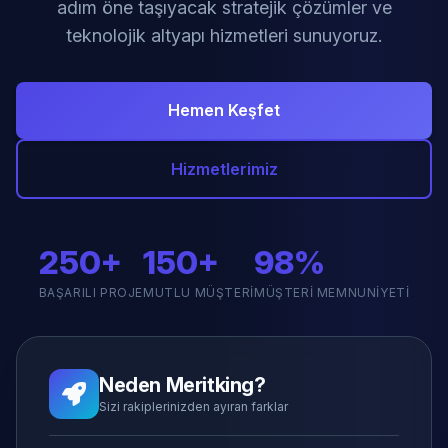
adım öne taşıyacak stratejik çözümler ve
teknolojik altyapı hizmetleri sunuyoruz.
Hemen Keşfet
Hizmetlerimiz
250+
150+
98%
BAŞARILI PROJE
MUTLU MÜŞTERI
MÜŞTERI MEMNUNIYETI
Neden Meritking?
Sizi rakiplerinizden ayıran farklar