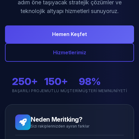
adım öne taşıyacak stratejik çözümler ve
teknolojik altyapı hizmetleri sunuyoruz.
Hemen Keşfet
Hizmetlerimiz
250+
150+
98%
BAŞARILI PROJE
MUTLU MÜŞTERI
MÜŞTERI MEMNUNIYETI
Neden Meritking?
Sizi rakiplerinizden ayıran farklar