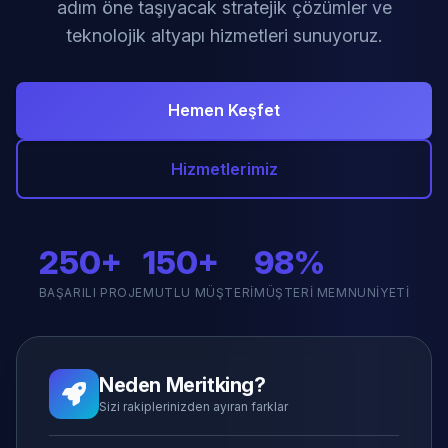
adım öne taşıyacak stratejik çözümler ve
teknolojik altyapı hizmetleri sunuyoruz.
Hemen Keşfet
Hizmetlerimiz
250+
150+
98%
BAŞARILI PROJE
MUTLU MÜŞTERI
MÜŞTERI MEMNUNIYETI
Neden Meritking?
Sizi rakiplerinizden ayıran farklar