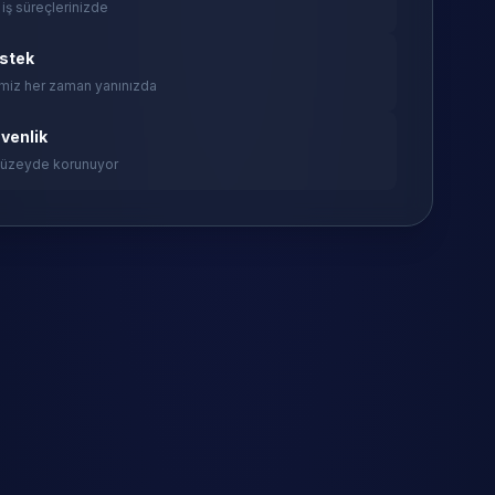
 iş süreçlerinizde
estek
miz her zaman yanınızda
venlik
 düzeyde korunuyor