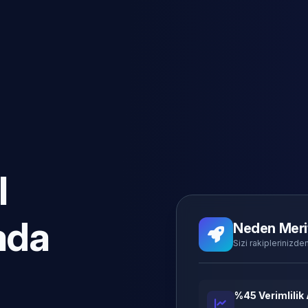
l
ada
Neden Meri
Sizi rakiplerinizden
%45 Verimlilik 