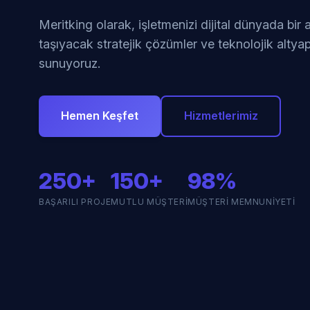
Meritking olarak, işletmenizi dijital dünyada bir
taşıyacak stratejik çözümler ve teknolojik altyap
sunuyoruz.
Hemen Keşfet
Hizmetlerimiz
250+
150+
98%
BAŞARILI PROJE
MUTLU MÜŞTERI
MÜŞTERI MEMNUNIYETI