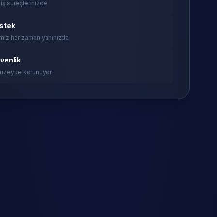
 iş süreçlerinizde
estek
miz her zaman yanınızda
venlik
 düzeyde korunuyor