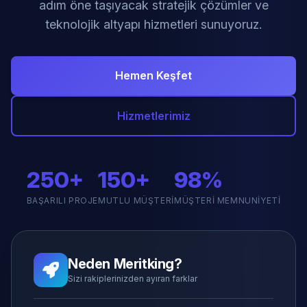
adım öne taşıyacak stratejik çözümler ve
teknolojik altyapı hizmetleri sunuyoruz.
Hemen Keşfet
Hizmetlerimiz
250+
150+
98%
BAŞARILI PROJE
MUTLU MÜŞTERI
MÜŞTERI MEMNUNIYETI
Neden Meritking?
Sizi rakiplerinizden ayıran farklar