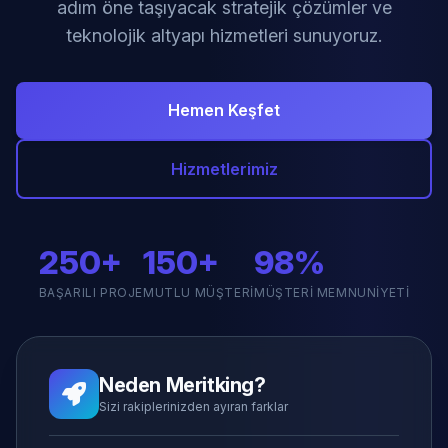
adım öne taşıyacak stratejik çözümler ve
teknolojik altyapı hizmetleri sunuyoruz.
Hemen Keşfet
Hizmetlerimiz
250+
150+
98%
BAŞARILI PROJE
MUTLU MÜŞTERI
MÜŞTERI MEMNUNIYETI
Neden Meritking?
Sizi rakiplerinizden ayıran farklar