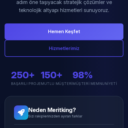
adım öne taşıyacak stratejik çözümler ve
teknolojik altyapı hizmetleri sunuyoruz.
Hemen Keşfet
Hizmetlerimiz
250+
150+
98%
BAŞARILI PROJE
MUTLU MÜŞTERI
MÜŞTERI MEMNUNIYETI
Neden Meritking?
Sizi rakiplerinizden ayıran farklar