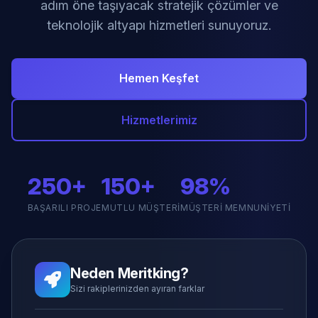
adım öne taşıyacak stratejik çözümler ve
teknolojik altyapı hizmetleri sunuyoruz.
Hemen Keşfet
Hizmetlerimiz
250+
150+
98%
BAŞARILI PROJE
MUTLU MÜŞTERI
MÜŞTERI MEMNUNIYETI
Neden Meritking?
Sizi rakiplerinizden ayıran farklar