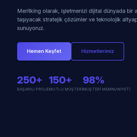
Meritking olarak, işletmenizi dijital dünyada bir
taşıyacak stratejik çözümler ve teknolojik altyap
sunuyoruz.
Hemen Keşfet
Hizmetlerimiz
250+
150+
98%
BAŞARILI PROJE
MUTLU MÜŞTERI
MÜŞTERI MEMNUNIYETI