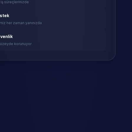
 iş süreçlerinizde
estek
miz her zaman yanınızda
venlik
 düzeyde korunuyor