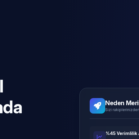
l
ada
Neden Meri
Sizi rakiplerinizden
%45 Verimlilik 